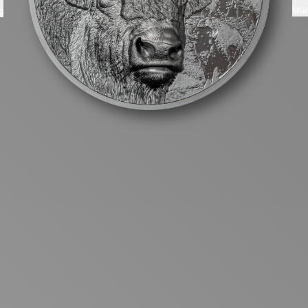
Mün
g