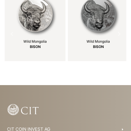
Wild Mongolia
Wild Mongolia
BISON
BISON
Item
1
of
39
CIT COIN INVEST AG