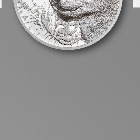
Mün
g