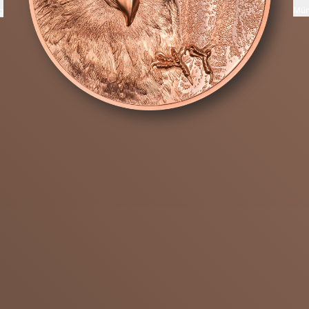
Mün
g