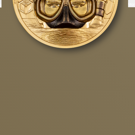
Mün
g