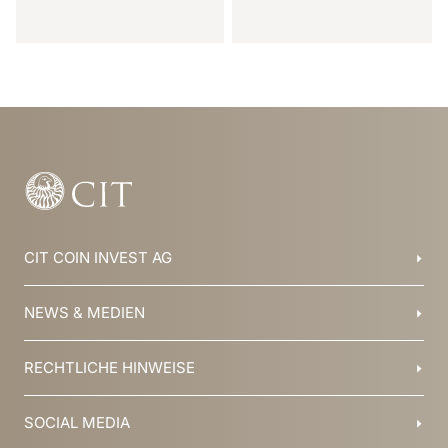
Item
1
of
29
CIT COIN INVEST AG
Balzers, Liechtenstein
NEWS & MEDIEN
+423 388 16 88
info@cit.li
Blog
RECHTLICHE HINWEISE
Kollektionen
Team
Broschüren
Geschichte
AGB
SOCIAL MEDIA
Jobs
Datenschutz
Newsletter