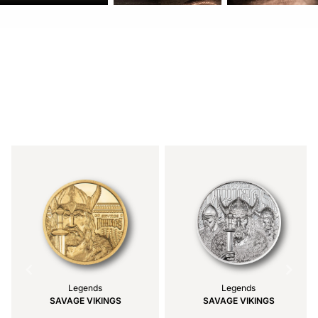
Item
1
of
4
Legends
Legends
SAVAGE VIKINGS
SAVAGE VIKINGS