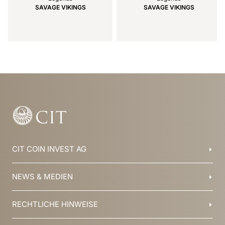
SAVAGE VIKINGS
SAVAGE VIKINGS
Item
1
of
29
CIT COIN INVEST AG
Balzers, Liechtenstein
NEWS & MEDIEN
+423 388 16 88
info@cit.li
Blog
RECHTLICHE HINWEISE
Kollektionen
Team
Broschüren