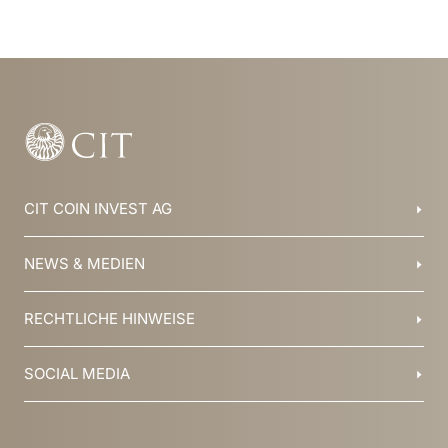
Item
1
of
29
CIT COIN INVEST AG
Balzers, Liechtenstein
NEWS & MEDIEN
+423 388 16 88
info@cit.li
Blog
RECHTLICHE HINWEISE
Kollektionen
Team
Broschüren
Geschichte
AGB
SOCIAL MEDIA
Jobs
Datenschutz
Newsletter
Impressum
YouTube
Facebook