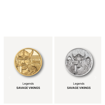
Item
1
of
6
Legends
Legends
SAVAGE VIKINGS
SAVAGE VIKINGS