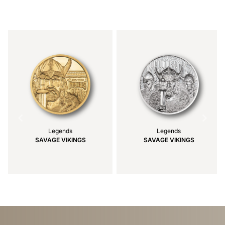
Item
1
of
3
Legends
Legends
SAVAGE VIKINGS
SAVAGE VIKINGS
Item
1