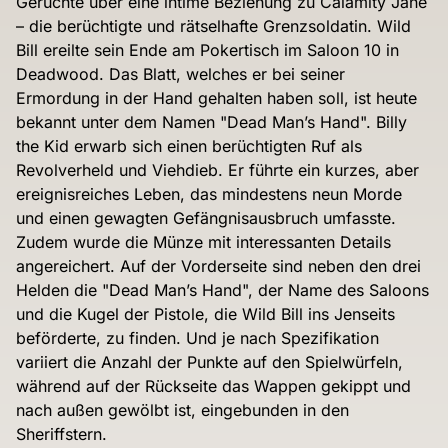
Gerüchte über eine intime Beziehung zu Calamity Jane
– die berüchtigte und rätselhafte Grenzsoldatin. Wild
Bill ereilte sein Ende am Pokertisch im Saloon 10 in
Deadwood. Das Blatt, welches er bei seiner
Ermordung in der Hand gehalten haben soll, ist heute
bekannt unter dem Namen "Dead Man’s Hand". Billy
the Kid erwarb sich einen berüchtigten Ruf als
Revolverheld und Viehdieb. Er führte ein kurzes, aber
ereignisreiches Leben, das mindestens neun Morde
und einen gewagten Gefängnisausbruch umfasste.
Zudem wurde die Münze mit interessanten Details
angereichert. Auf der Vorderseite sind neben den drei
Helden die "Dead Man’s Hand", der Name des Saloons
und die Kugel der Pistole, die Wild Bill ins Jenseits
beförderte, zu finden. Und je nach Spezifikation
variiert die Anzahl der Punkte auf den Spielwürfeln,
während auf der Rückseite das Wappen gekippt und
nach außen gewölbt ist, eingebunden in den
Sheriffstern.