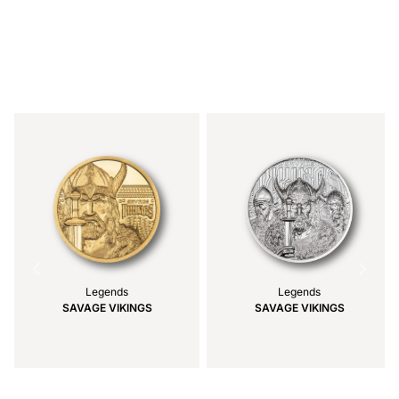
Item
1
of
7
Legends
Legends
SAVAGE VIKINGS
SAVAGE VIKINGS