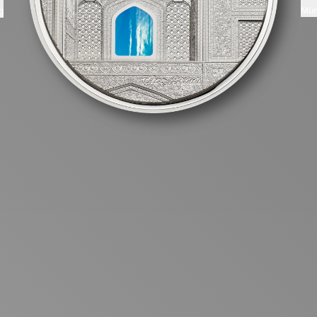
Mün
g