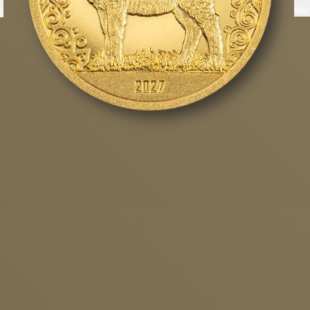
Mün
g