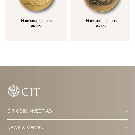
Numismatic Icons
Numismatic Icons
KRIOS
KRIOS
Item
1
of
21
CIT COIN INVEST AG
Balzers, Liechtenstein
NEWS & MEDIEN
+423 388 16 88