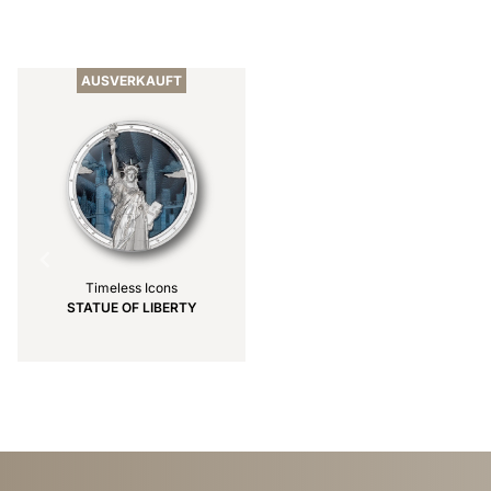
Item
1
of
AUSVERKAUFT
8
Timeless Icons
STATUE OF LIBERTY
Item
1