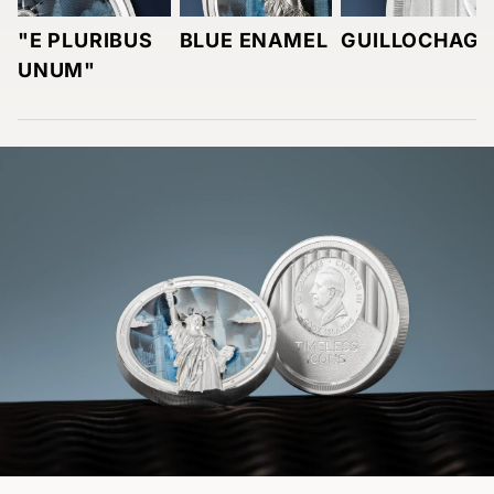
"E PLURIBUS
BLUE ENAMEL
GUILLOCHAGE
UNUM"
Item
1
of
3