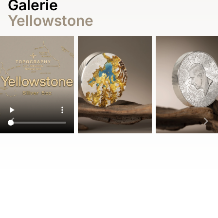
Galerie
Yellowstone
Item