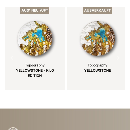
1
of
AUSVERKAUFT
NEU
AUSVERKAUFT
6
Topography
Topography
YELLOWSTONE - KILO
YELLOWSTONE
EDITION
Item
1
of