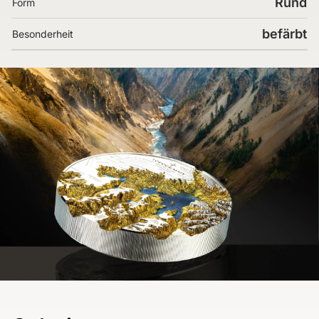
Rund
Form
befärbt
Besonderheit