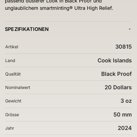
passend düsterer Look in Black Proof und
unglaublichem smartminting® Ultra High Relief.
SPEZIFIKATIONEN
30815
Artikel
Cook Islands
Land
Black Proof
Qualität
20 Dollars
Nominalwert
3 oz
Gewicht
50 mm
Grösse
2024
Jahr