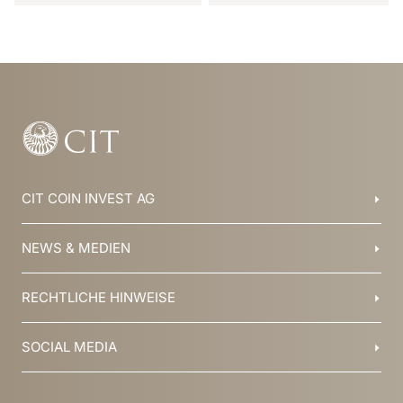
Item
1
of
12
CIT COIN INVEST AG
Balzers, Liechtenstein
NEWS & MEDIEN
+423 388 16 88
info@cit.li
Blog
RECHTLICHE HINWEISE
Kollektionen
Team
Broschüren
Geschichte
AGB
SOCIAL MEDIA
Jobs
Datenschutz
Newsletter
Impressum
YouTube