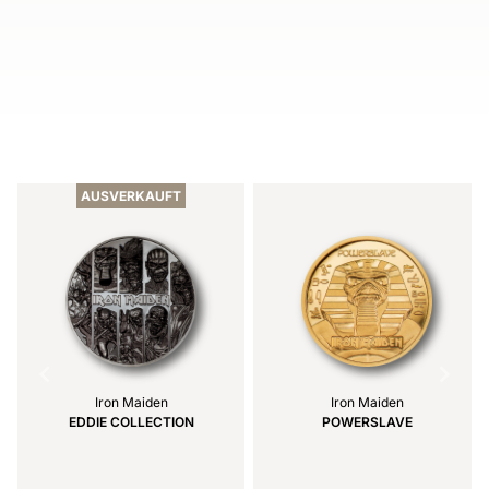
Item
1
of
AUSVERKAUFT
6
Iron Maiden
Iron Maiden
EDDIE COLLECTION
POWERSLAVE