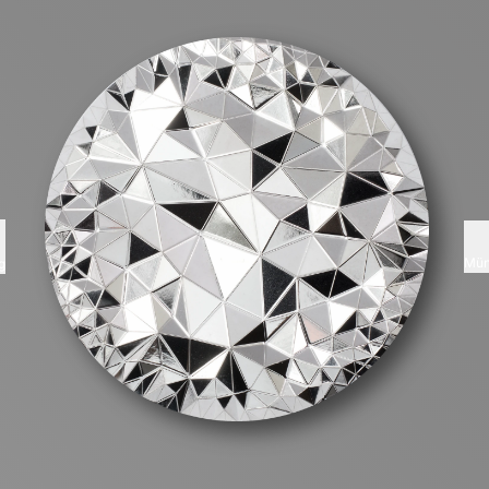
Mün
g