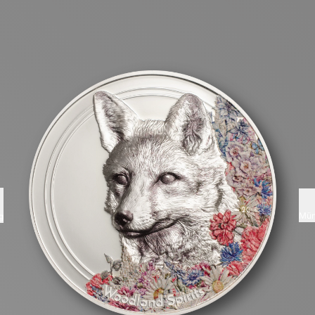
Mün
g