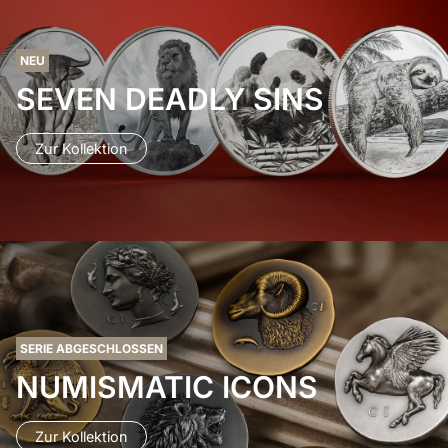
NEU
SEVEN DEADLY SINS
Zur Kollektion
SERIE ABGESCHLOSSEN
NUMISMATIC ICONS
Zur Kollektion