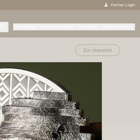
Partner Login
Produkte
smartminting®
Projekte
Unternehmen
Zur Übersicht