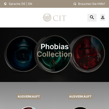
Sprache
DE
|
EN
Brauchen Sie Hilfe?
Phobias
Collection
AUSVERKAUFT
AUSVERKAUFT