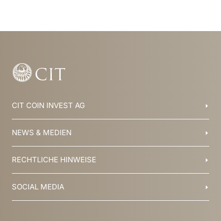
CIT COIN INVEST AG
Balzers, Liechtenstein
NEWS & MEDIEN
+423 388 16 88
info@cit.li
Blog
RECHTLICHE HINWEISE
Kollektionen
Team
Broschüren
Geschichte
AGB
SOCIAL MEDIA
Jobs
Datenschutz
Newsletter
Impressum
YouTube
Facebook