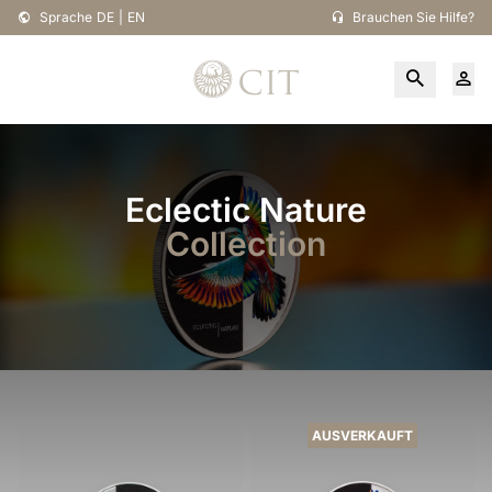
Sprache
DE
|
EN
Brauchen Sie Hilfe?
Eclectic Nature
Collection
AUSVERKAUFT