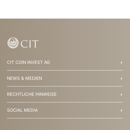
CIT COIN INVEST AG
Balzers, Liechtenstein
NEWS & MEDIEN
+423 388 16 88
info@cit.li
Blog
RECHTLICHE HINWEISE
Kollektionen
Team
Broschüren
Geschichte
AGB
SOCIAL MEDIA
Jobs
Datenschutz
Newsletter
Impressum
YouTube