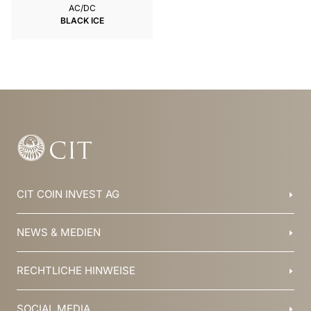
AC/DC
BLACK ICE
CIT COIN INVEST AG
Balzers, Liechtenstein
NEWS & MEDIEN
+423 388 16 88
info@cit.li
Blog
RECHTLICHE HINWEISE
Kollektionen
Team
Broschüren
Geschichte
AGB
SOCIAL MEDIA
Jobs