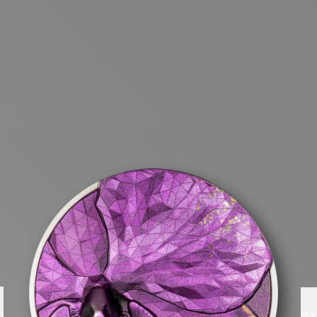
Mün
g