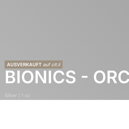
AUSVERKAUFT
auf cit.li
BIONICS - OR
Silber
|
1 oz