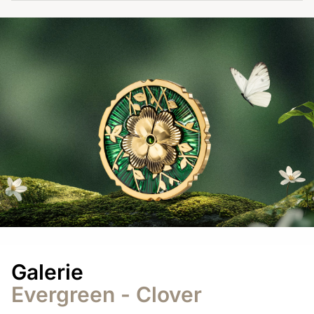
1
of
3
Galerie
Evergreen - Clover