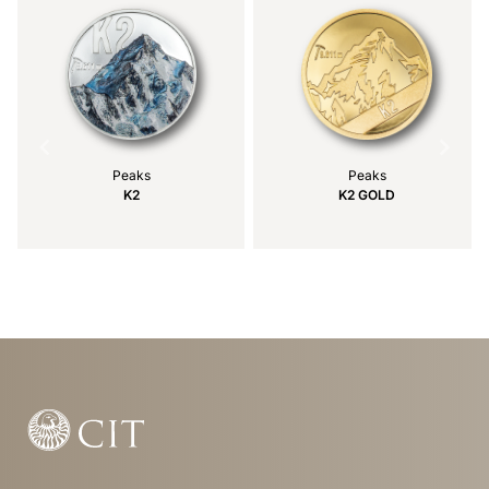
Peaks
Peaks
K2
K2 GOLD
Item
1
of
4